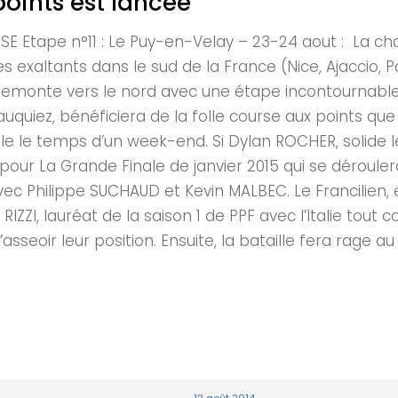
points est lancée
tape n°11 : Le Puy-en-Velay – 23-24 aout : La chass
s exaltants dans le sud de la France (Nice, Ajaccio, P
 remonte vers le nord avec une étape incontournable 
uquiez, bénéficiera de la folle course aux points que s
le le temps d’un week-end. Si Dylan ROCHER, solide l
our La Grande Finale de janvier 2015 qui se déroulera 
ec Philippe SUCHAUD et Kevin MALBEC. Le Francilien, e
IZZI, lauréat de la saison 1 de PPF avec l’Italie tou
’asseoir leur position. Ensuite, la bataille fera rage