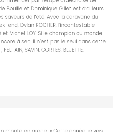
A commencer par l’étape ardéchoise de
 Bouille et Dominique Gillet est d’ailleurs
es saveurs de l’été. Avec la caravane du
eek-end, Dylan ROCHER, l’incontestable
 et Michel LOY. Si le champion du monde
ncore à sec. Il n’est pas le seul dans cette
, FELTAIN, SAVIN, CORTES, BLUETTE,
n monte en grade « Cette année, je vais