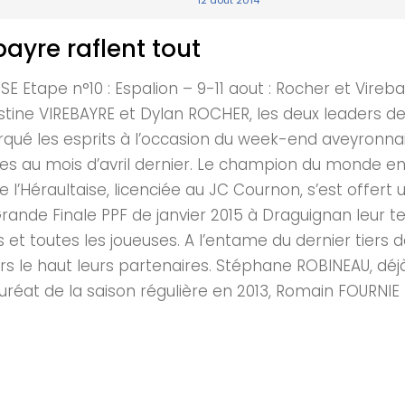
12 août 2014
bayre raflent tout
ape n°10 : Espalion – 9-11 aout : Rocher et Virebay
tine VIREBAYRE et Dylan ROCHER, les deux leaders de 
rqué les esprits à l’occasion du week-end aveyronnai
es au mois d’avril dernier. Le champion du monde en 
’Héraultaise, licenciée au JC Cournon, s’est offert 
 Grande Finale PPF de janvier 2015 à Draguignan leur t
 et toutes les joueuses. A l’entame du dernier tiers 
ers le haut leurs partenaires. Stéphane ROBINEAU, dé
auréat de la saison régulière en 2013, Romain FOURNIE 