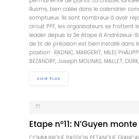
permanente de points. La chasse, lancée
Ruoms, bien calée dans le calendrier conce
somptueux. Ils sont nombreux à avoir rejo
circuit PPF, les organisateurs se frotten
leader depuis la 3e étape à Andrézieux
de tir de précision est bien installé dans
position : RADNIC, MARGERIT, MILEI, PHALI
BEZANDRY, Joseph MOLINAS, MALLET, DURK, B
VOIR PLUS
Etape n°11: N’Guyen monte
COMMUNIQUE PASSION PETANQUE FRANCAISE E