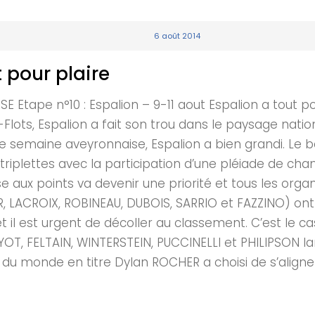
6 août 2014
t pour plaire
ape n°10 : Espalion – 9-11 aout Espalion a tout po
Flots, Espalion a fait son trou dans le paysage nati
nde semaine aveyronnaise, Espalion a bien grandi. Le
triplettes avec la participation d’une pléiade de cha
e aux points va devenir une priorité et tous les orga
HER, LACROIX, ROBINEAU, DUBOIS, SARRIO et FAZZINO) on
t il est urgent de décoller au classement. C’est le 
T, FELTAIN, WINTERSTEIN, PUCCINELLI et PHILIPSON la
on du monde en titre Dylan ROCHER a choisi de s’alig