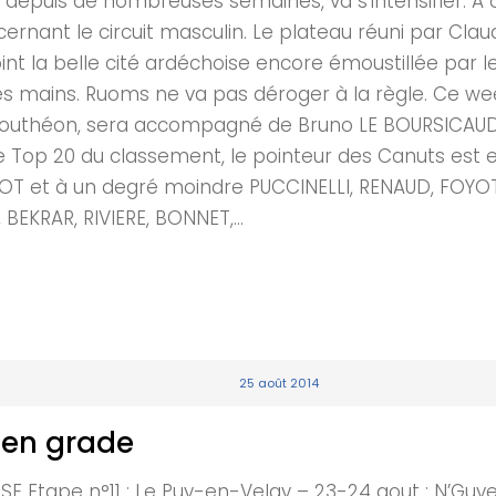
 depuis de nombreuses semaines, va s’intensifier. 
rnant le circuit masculin. Le plateau réuni par Claude
int la belle cité ardéchoise encore émoustillée par l
t les mains. Ruoms ne va pas déroger à la règle. Ce w
-Bouthéon, sera accompagné de Bruno LE BOURSICAUD
 le Top 20 du classement, le pointeur des Canuts est e
PPOT et à un degré moindre PUCCINELLI, RENAUD, FOYOT
EKRAR, RIVIERE, BONNET,...
25 août 2014
 en grade
tape n°11 : Le Puy-en-Velay – 23-24 aout : N’Guye