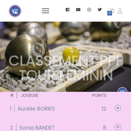
0
CLASSEMENT PPF
TOUR FEMININ
#
JOUEUSE
POINTS
1
Aurélie BORIES
12
2
Sonia BANDET
8