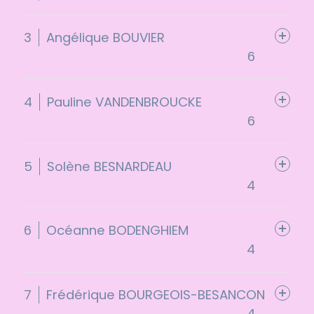
3
Angélique BOUVIER
6
4
Pauline VANDENBROUCKE
6
5
Solène BESNARDEAU
4
6
Océanne BODENGHIEM
4
7
Frédérique BOURGEOIS-BESANCON
4