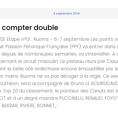
4 septembre 2014
nt compter double
Etape n°13 : Ruoms – 6-7 septembre Les points von
ircuit Passion Pétanque Française (PPF) va entrer dans
 depuis de nombreuses semaines, va s’intensifier. 
rnant le circuit masculin. Le plateau réuni par Claude
int la belle cité ardéchoise encore émoustillée par l
t les mains. Ruoms ne va pas déroger à la règle. Ce w
-Bouthéon, sera accompagné de Bruno LE BOURSICAUD
 le Top 20 du classement, le pointeur des Canuts est e
PPOT et à un degré moindre PUCCINELLI, RENAUD, FOYOT
EKRAR, RIVIERE, BONNET,...