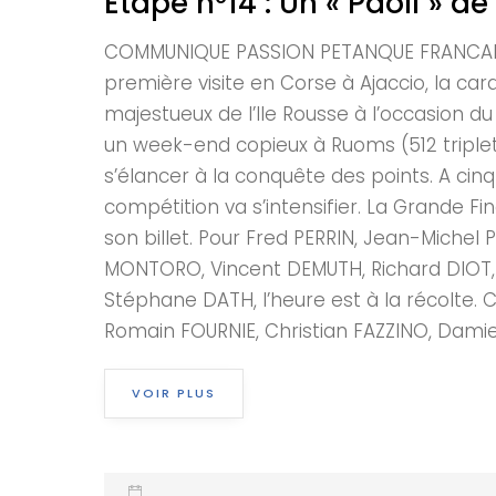
Etape n°14 : Un « Paoli » d
COMMUNIQUE PASSION PETANQUE FRANCAISE E
première visite en Corse à Ajaccio, la car
majestueux de l’Ile Rousse à l’occasion du
un week-end copieux à Ruoms (512 triplette
s’élancer à la conquête des points. A cinq
compétition va s’intensifier. La Grande F
son billet. Pour Fred PERRIN, Jean-Michel
MONTORO, Vincent DEMUTH, Richard DIOT, 
Stéphane DATH, l’heure est à la récolte. C
Romain FOURNIE, Christian FAZZINO, Damien
VOIR PLUS