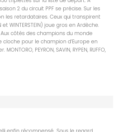
triplettes sur la liste de départ. A
aison 2 du circuit PPF se précise. Sur les
 les retardataires. Ceux qui transpirent
N et WINTERSTEIN) joue gros en Ardèche.
OY. Aux côtés des champions du monde
de cloche pour le champion d’Europe en
ier. MONTORO, PEYRON, SAVIN, RYPEN, RUFFO,
lli enfin récompensé Sous le regard