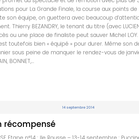
promet du spectacle et de l’émotion avec plus de 350 
tions pour La Grande Finale, la course aux points de s
e son équipe, on guettera avec beaucoup d’attention
nt. Thierry BEZANDRY, le tenant du titre (avec LUCIE
ccès ou une place de finaliste peut sauver Michel L
 est toutefois bien « équipé » pour durer. Même son 
 panier sous peine de manquer le rendez-vous de janv
IN, BONNET,...
14 septembre 2014
fin récompensé
tape n°14 : Ile Rousse – 13-14 septembre : Puccine