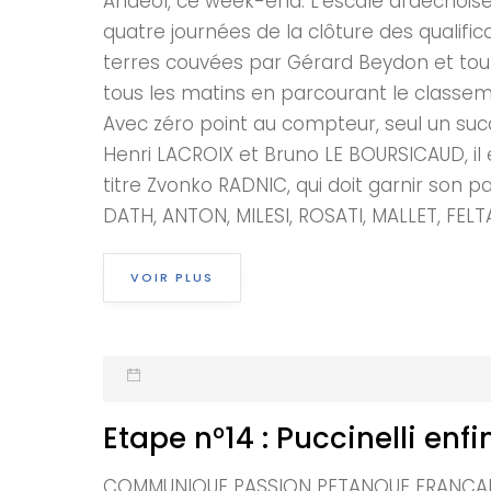
Andéol, ce week-end. L’escale ardéchoise 
quatre journées de la clôture des qualifica
terres couvées par Gérard Beydon et tout
tous les matins en parcourant le classeme
Avec zéro point au compteur, seul un su
Henri LACROIX et Bruno LE BOURSICAUD, il
titre Zvonko RADNIC, qui doit garnir son
DATH, ANTON, MILESI, ROSATI, MALLET, FELTA
VOIR PLUS
Etape n°14 : Puccinelli en
COMMUNIQUE PASSION PETANQUE FRANCAISE E