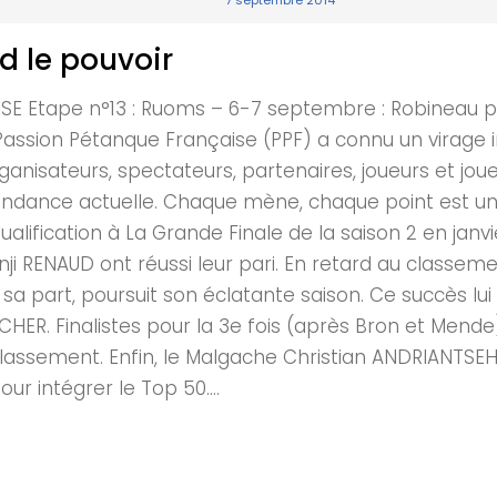
7 septembre 2014
d le pouvoir
tape n°13 : Ruoms – 6-7 septembre : Robineau pren
uit Passion Pétanque Française (PPF) a connu un virag
ganisateurs, spectateurs, partenaires, joueurs et joue
tendance actuelle. Chaque mène, chaque point est u
ualification à La Grande Finale de la saison 2 en janv
RENAUD ont réussi leur pari. En retard au classement
ur sa part, poursuit son éclatante saison. Ce succès 
HER. Finalistes pour la 3e fois (après Bron et Mende
lassement. Enfin, le Malgache Christian ANDRIANTSEHE
ur intégrer le Top 50....