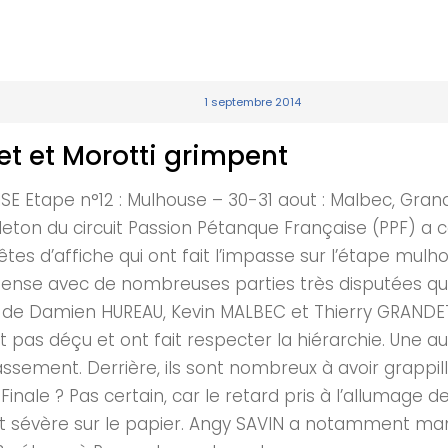
1 septembre 2014
et et Morotti grimpent
Etape n°12 : Mulhouse – 30-31 aout : Malbec, Grand
feuilleton du circuit Passion Pétanque Française (PPF
s d’affiche qui ont fait l’impasse sur l’étape mulhou
ntense avec de nombreuses parties très disputées qui 
cas de Damien HUREAU, Kevin MALBEC et Thierry GRANDET
t pas déçu et ont fait respecter la hiérarchie. Une au
ssement. Derrière, ils sont nombreux à avoir grappil
inale ? Pas certain, car le retard pris à l’allumage de
est sévère sur le papier. Angy SAVIN a notamment m