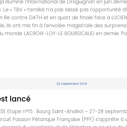
éjà illuminé l’International de Draguignan en juin der
. Le « TBV » familial n’a pas laissé pas l’opportunité 
2 en 8e contre DATH et en quart de finale face à LUC
ale, ils ont mis fin à l’envolée magistrale des surp
 monde LACROIX-LOY-LE BOURSICAUD en demie. Pour Mi
22 septembre 2014
est lancé
tape n°15 : Bourg Saint-Andéol – 27-28 septembre 
ircuit Passion Pétanque Française (PPF) s’apprête à 