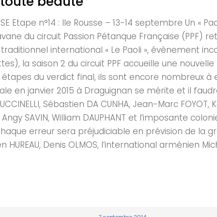
e toute beauté
tape n°14 : Ile Rousse – 13-14 septembre Un « Pao
avane du circuit Passion Pétanque Française (PPF) ret
 traditionnel international « Le Paoli », évènement in
s), la saison 2 du circuit PPF accueille une nouvelle
 étapes du verdict final, ils sont encore nombreux à e
inale en janvier 2015 à Draguignan se mérite et il fa
 PUCCINELLI, Sébastien DA CUNHA, Jean-Marc FOYOT, K
Angy SAVIN, William DAUPHANT et l’imposante coloni
haque erreur sera préjudiciable en prévision de la gr
 HUREAU, Denis OLMOS, l’international arménien Miche