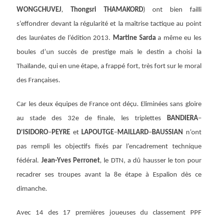
WONGCHUVEJ
,
Thongsri THAMAKORD
) ont bien failli
s’effondrer devant la régularité et la maîtrise tactique au point
des lauréates de l’édition 2013.
Martine Sarda
a même eu les
boules d’un succès de prestige mais le destin a choisi la
Thaïlande, qui en une étape, a frappé fort, très fort sur le moral
des Françaises.
Car les deux équipes de France ont déçu. Eliminées sans gloire
au stade des 32e de finale, les triplettes
BANDIERA
–
D’ISIDORO
–
PEYRE
et
LAPOUTGE
–
MAILLARD
–
BAUSSIAN
n’ont
pas rempli les objectifs fixés par l’encadrement technique
fédéral.
Jean-Yves Perronet
, le DTN, a dû hausser le ton pour
recadrer ses troupes avant la 8e étape à Espalion dès ce
dimanche.
Avec 14 des 17 premières joueuses du classement PPF