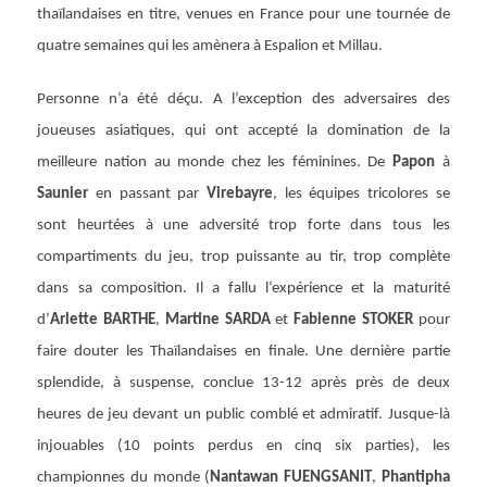
thaïlandaises en titre, venues en France pour une tournée de
quatre semaines qui les amènera à Espalion et Millau.
Personne n’a été déçu. A l’exception des adversaires des
joueuses asiatiques, qui ont accepté la domination de la
meilleure nation au monde chez les féminines. De
Papon
à
Saunier
en passant par
Virebayre
, les équipes tricolores se
sont heurtées à une adversité trop forte dans tous les
compartiments du jeu, trop puissante au tir, trop complète
dans sa composition. Il a fallu l’expérience et la maturité
d’
Arlette BARTHE
,
Martine SARDA
et
Fabienne STOKER
pour
faire douter les Thaïlandaises en finale. Une dernière partie
splendide, à suspense, conclue 13-12 après près de deux
heures de jeu devant un public comblé et admiratif. Jusque-là
injouables (10 points perdus en cinq six parties), les
championnes du monde (
Nantawan FUENGSANIT
,
Phantipha