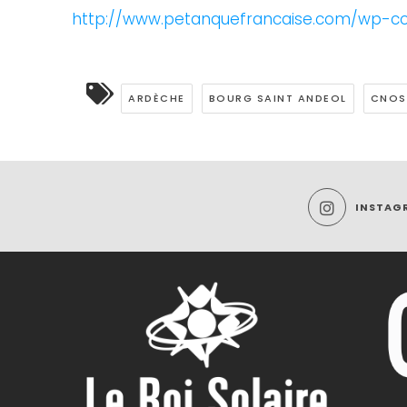
http://www.petanquefrancaise.com/wp-c
ARDÈCHE
BOURG SAINT ANDEOL
CNOS
INSTAG