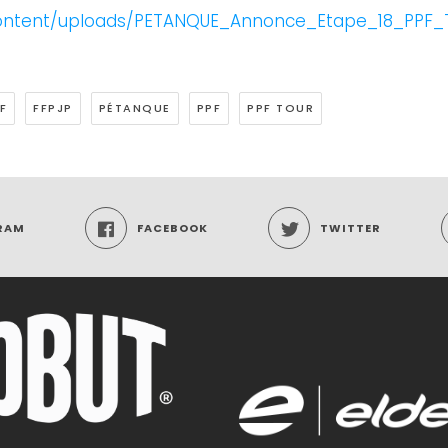
ontent/uploads/PETANQUE_Annonce_Etape_18_PPF_T
F
FFPJP
PÉTANQUE
PPF
PPF TOUR
RAM
FACEBOOK
TWITTER