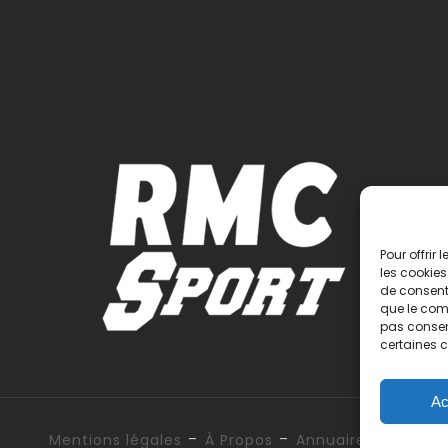
Pour offrir
les cookies
de consenti
que le comp
pas consent
certaines c
Ac
-
-
Mentions légales
À Propos
Annuaire des