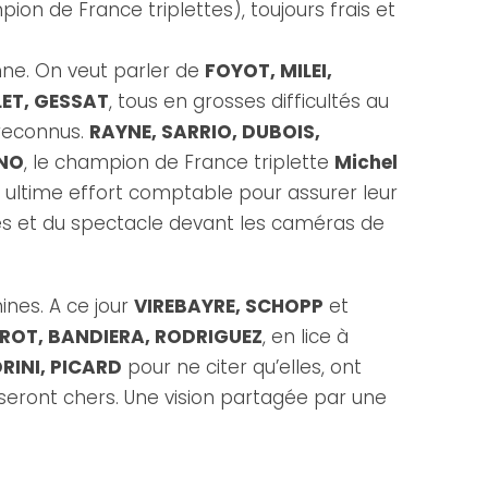
ion de France triplettes), toujours frais et
nne. On veut parler de
FOYOT, MILEI,
LET, GESSAT
, tous en grosses difficultés au
 reconnus.
RAYNE, SARRIO, DUBOIS,
ANO
, le champion de France triplette
Michel
un ultime effort comptable pour assurer leur
lles et du spectacle devant les caméras de
nes. A ce jour
VIREBAYRE, SCHOPP
et
ROT, BANDIERA, RODRIGUEZ
, en lice à
RINI, PICARD
pour ne citer qu’elles, ont
ts seront chers. Une vision partagée par une