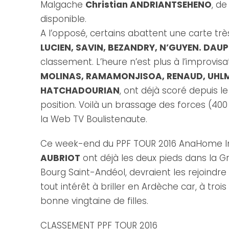
Malgache
Christian ANDRIANTSEHENO
, d
disponible.
A l’opposé, certains abattent une carte tr
LUCIEN, SAVIN, BEZANDRY, N’GUYEN. DAU
classement. L’heure n’est plus à l’improvis
MOLINAS, RAMAMONJISOA, RENAUD, UHLMA
HATCHADOURIAN
, ont déjà scoré depuis l
position. Voilà un brassage des forces (40
la Web TV Boulistenaute.
Ce week-end du PPF TOUR 2016 AnaHome Imm
AUBRIOT
ont déjà les deux pieds dans la Gr
Bourg Saint-Andéol, devraient les rejoindre
tout intérêt à briller en Ardèche car, à troi
bonne vingtaine de filles.
CLASSEMENT PPF TOUR 2016