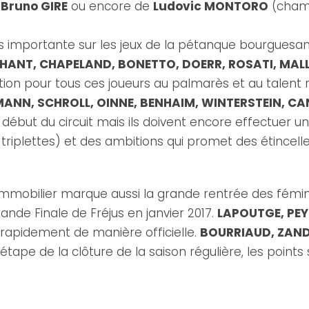
e
Bruno GIRE
ou encore de
Ludovic MONTORO
(champ
ès importante sur les jeux de la pétanque bourguesa
PHANT, CHAPELAND, BONETTO, DOERR, ROSATI, MAL
ation pour tous ces joueurs au palmarès et au talent
NN, SCHROLL, OINNE, BENHAIM, WINTERSTEIN, C
e début du circuit mais ils doivent encore effectuer 
0 triplettes) et des ambitions qui promet des étince
obilier marque aussi la grande rentrée des fémini
ande Finale de Fréjus en janvier 2017.
LAPOUTGE, PEY
 rapidement de manière officielle.
BOURRIAUD, ZAND
s étape de la clôture de la saison régulière, les poin