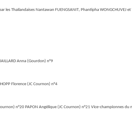
ar les Thaïlandaises
Nantawan FUENGSANIT
,
Phantipha WONGCHUVEJ
et
 MAILLARD Anna (Gourdon) n°9
HOPP Florence (JC Cournon) n°4
Cournon) n°20 PAPON Angélique (JC Cournon) n°21
Vice-championnes du