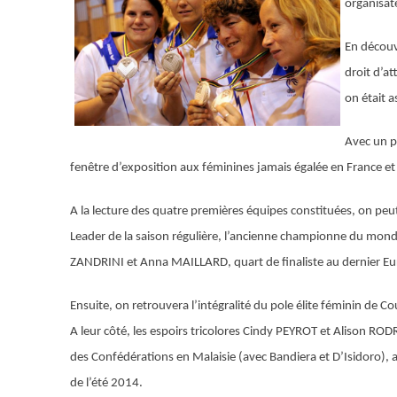
organisate
En découvr
droit d’a
on était 
Avec un p
fenêtre d’exposition aux féminines jamais égalée en France et 
A la lecture des quatre premières équipes constituées, on peut
Leader de la saison régulière, l’ancienne championne du mon
ZANDRINI
et
Anna MAILLARD
, quart de finaliste au dernier E
Ensuite, on retrouvera l’intégralité du pole élite féminin d
A leur côté, les espoirs tricolores
Cindy PEYROT
et
Alison ROD
des Confédérations en Malaisie (avec Bandiera et D’Isidoro), a
de l’été 2014.