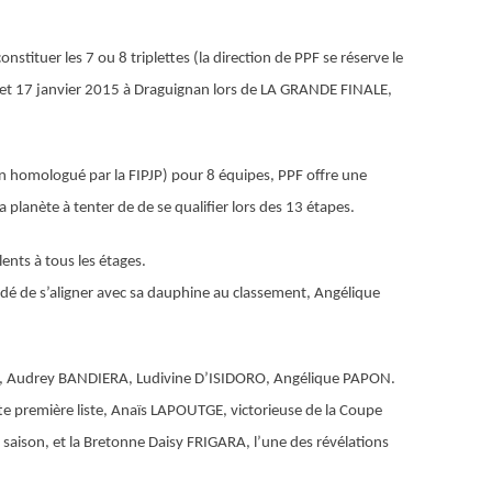
stituer les 7 ou 8 triplettes (la direction de PPF se réserve le
 16 et 17 janvier 2015 à Draguignan lors de LA GRANDE FINALE,
n homologué par la FIPJP) pour 8 équipes, PPF offre une
planète à tenter de de se qualifier lors des 13 étapes.
ents à tous les étages.
cidé de s’aligner avec sa dauphine au classement,
Angélique
,
Audrey BANDIERA
,
Ludivine D’ISIDORO
,
Angélique PAPON.
te première liste,
Anaïs LAPOUTGE
, victorieuse de la Coupe
 saison, et la Bretonne
Daisy FRIGARA
, l’une des révélations