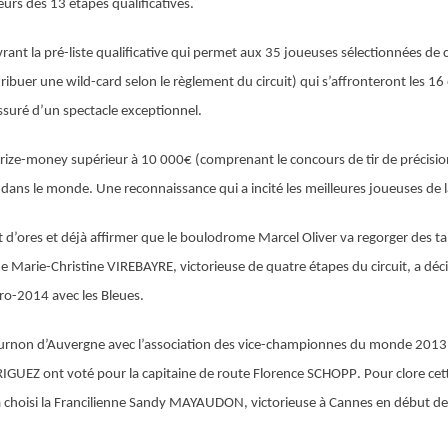
urs des 13 étapes qualificatives.
ant la pré-liste qualificative qui permet aux 35 joueuses sélectionnées de con
ttribuer une wild-card selon le règlement du circuit) qui s’affronteront les
assuré d’un spectacle exceptionnel.
rize-money supérieur à 10 000€ (comprenant le concours de tir de précisio
dans le monde. Une reconnaissance qui a incité les meilleures joueuses de la 
 d’ores et déjà affirmer que le boulodrome Marcel Oliver va regorger des tal
de
Marie-Christine VIREBAYRE
, victorieuse de quatre étapes du circuit, a dé
uro-2014 avec les Bleues.
e Cournon d’Auvergne avec l’association des vice-championnes du monde 2013
RIGUEZ
ont voté pour la capitaine de route
Florence SCHOPP
. Pour clore cet
 choisi la Francilienne
Sandy MAYAUDON
, victorieuse à Cannes en début de