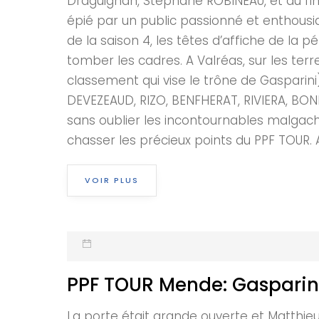
Draguignan, Stéphane ROBINEAU, et au fina
épié par un public passionné et enthousias
de la saison 4, les têtes d’affiche de la p
tomber les cadres. A Valréas, sur les terr
classement qui vise le trône de Gasparini
DEVEZEAUD, RIZO, BENFHERAT, RIVIERA, BON
sans oublier les incontournables malgach
chasser les précieux points du PPF TOUR. A
VOIR PLUS
PPF TOUR Mende: Gasparin
La porte était grande ouverte et Matthieu