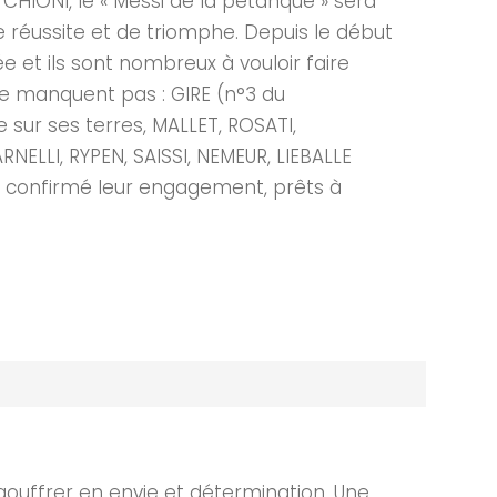
CHIONI, le « Messi de la pétanque » sera
de réussite et de triomphe. Depuis le début
ée et ils sont nombreux à vouloir faire
e ne manquent pas : GIRE (n°3 du
 sur ses terres, MALLET, ROSATI,
ELLI, RYPEN, SAISSI, NEMEUR, LIEBALLE
nt confirmé leur engagement, prêts à
ngouffrer en envie et détermination. Une