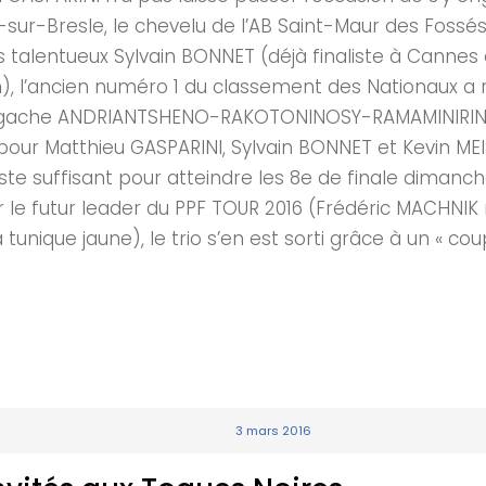
sur-Bresle, le chevelu de l’AB Saint-Maur des Fossés
 talentueux Sylvain BONNET (déjà finaliste à Cannes 
n), l’ancien numéro 1 du classement des Nationaux a
malgache ANDRIANTSHENO-RAKOTONINOSY-RAMAMINIRINA (
 pour Matthieu GASPARINI, Sylvain BONNET et Kevin MEI
juste suffisant pour atteindre les 8e de finale diman
sir le futur leader du PPF TOUR 2016 (Frédéric MACHNI
 tunique jaune), le trio s’en est sorti grâce à un « c
3 mars 2016