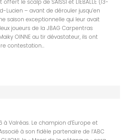
offert le scalp de SAISSI et LIEBALLE (13-
ud-Lucien – avant de dérouler jusqu’en
ne saison exceptionnelle qui leur avait
s deux joueurs de la JBAG Carpentras
iky OINNE au tir dévastateur, ils ont
e contestation...
6 à Valréas. Le champion d’Europe et
socié à son fidèle partenaire de l’ABC