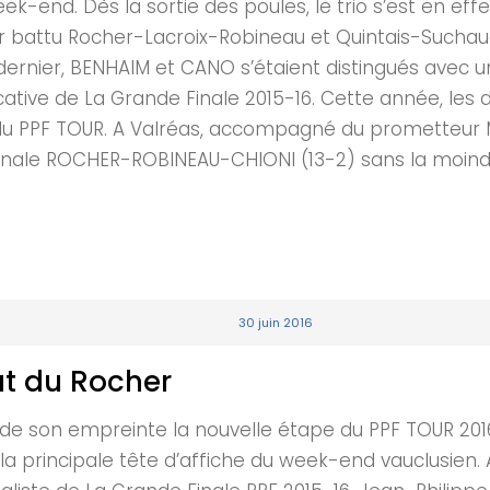
-end. Dès la sortie des poules, le trio s’est en effet 
voir battu Rocher-Lacroix-Robineau et Quintais-Sucha
n dernier, BENHAIM et CANO s’étaient distingués avec u
ficative de La Grande Finale 2015-16. Cette année, le
 du PPF TOUR. A Valréas, accompagné du prometteur Ma
 finale ROCHER-ROBINEAU-CHIONI (13-2) sans la moindr
30 juin 2016
ut du Rocher
r de son empreinte la nouvelle étape du PPF TOUR 201
rincipale tête d’affiche du week-end vauclusien. As