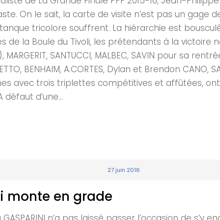
liste de La Grande Finale PPF 2015-16, Jean-Philippe 
te. On le sait, la carte de visite n’est pas un gage 
étanque tricolore souffrent. La hiérarchie est bouscul
es de la Boule du Tivoli, les prétendants à la victoir
), MARGERIT, SANTUCCI, MALBEC, SAVIN pour sa rentrée
ETTO, BENHAIM, A.CORTES, Dylan et Brendon CANO, SARN
es avec trois triplettes compétitives et affûtées, o
 défaut d’une...
27 juin 2016
i monte en grade
 GASPARINI n’a pas laissé passer l’occasion de s’y e