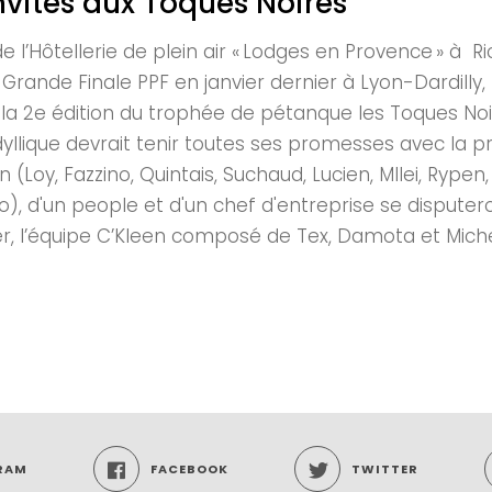
nvités aux Toques Noires
de l’Hôtellerie de plein air « Lodges en Provence » à R
rande Finale PPF en janvier dernier à Lyon-Dardilly,
la 2e édition du trophée de pétanque les Toques Noir
dyllique devrait tenir toutes ses promesses avec la
Loy, Fazzino, Quintais, Suchaud, Lucien, MIlei, Rypen,
ro), d'un people et d'un chef d'entreprise se disputer
ier, l’équipe C’Kleen composé de Tex, Damota et Miche
RAM
FACEBOOK
TWITTER