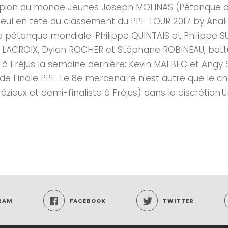
hampion du monde Jeunes Joseph MOLINAS (Pétanque d
er seul en tête du classement du PPF TOUR 2017 by An
pétanque mondiale: Philippe QUINTAIS et Philippe SUC
 LACROIX, Dylan ROCHER et Stéphane ROBINEAU, batt
 2 à Fréjus la semaine dernière; Kevin MALBEC et Angy
nde Finale PPF. Le 8e mercenaire n'est autre que le c
ieux et demi-finaliste à Fréjus) dans la discrétion.Un
RAM
FACEBOOK
TWITTER