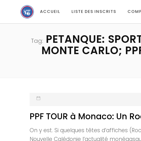
ACCUEIL
LISTE DES INSCRITS
COMP
PETANQUE: SPORT
Tag:
MONTE CARLO; PPF
PPF TOUR à Monaco: Un Ro
On y est. Si quelques têtes d’affiches (Ro
Nouvelle Calédonie l’actualité monégasqu