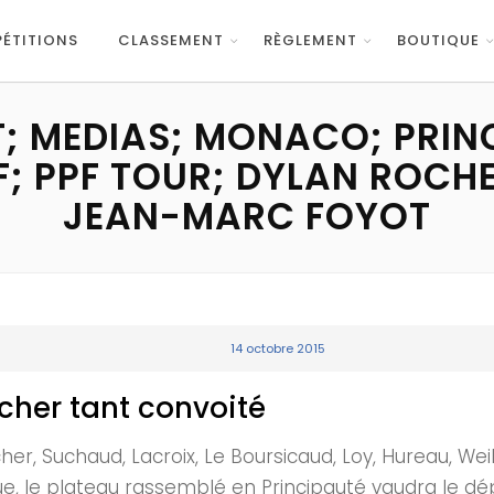
ÉTITIONS
CLASSEMENT
RÈGLEMENT
BOUTIQUE
; MEDIAS; MONACO; PRIN
; PPF TOUR; DYLAN ROCHE
JEAN-MARC FOYOT
14 octobre 2015
cher tant convoité
cher, Suchaud, Lacroix, Le Boursicaud, Loy, Hureau, W
e, le plateau rassemblé en Principauté vaudra le dé