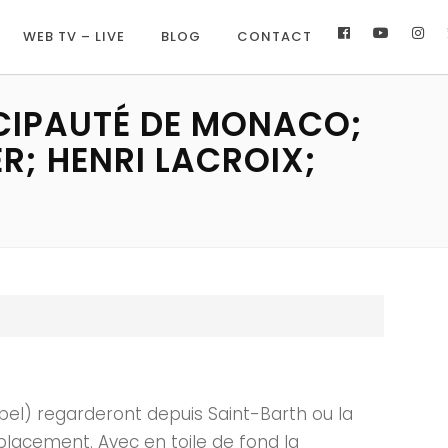
WEB TV – LIVE
BLOG
CONTACT
CIPAUTÉ DE MONACO;
R; HENRI LACROIX;
eibel) regarderont depuis Saint-Barth ou la
placement. Avec en toile de fond la