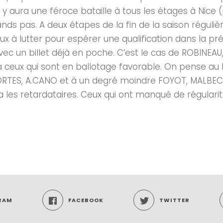
l y aura une féroce bataille à tous les étages à Nice 
ds pas. A deux étapes de la fin de la saison réguliè
ux à lutter pour espérer une qualification dans la pré
vec un billet déjà en poche. C’est le cas de ROBINEA
 y a ceux qui sont en ballotage favorable. On pense 
RTES, A.CANO et à un degré moindre FOYOT, MALBEC,
l y a les retardataires. Ceux qui ont manqué de régular
RAM
FACEBOOK
TWITTER