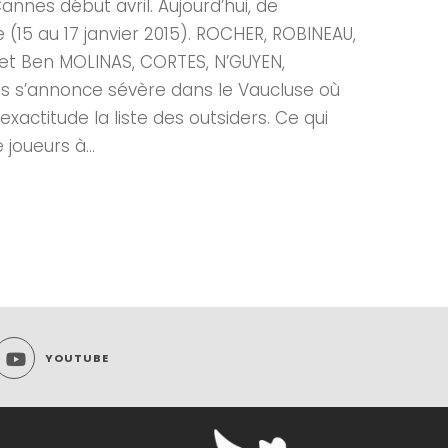
nes début avril. Aujourd’hui, de
(15 au 17 janvier 2015). ROCHER, ROBINEAU,
 et Ben MOLINAS, CORTES, N’GUYEN,
nts s’annonce sévère dans le Vaucluse où
exactitude la liste des outsiders. Ce qui
joueurs à...
YOUTUBE