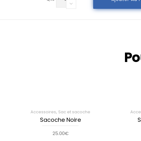
de
Casquette
CLUB
Bleue
Po
,
Accessoires
Sac et sacoche
Acce
Sacoche Noire
S
25.00
€