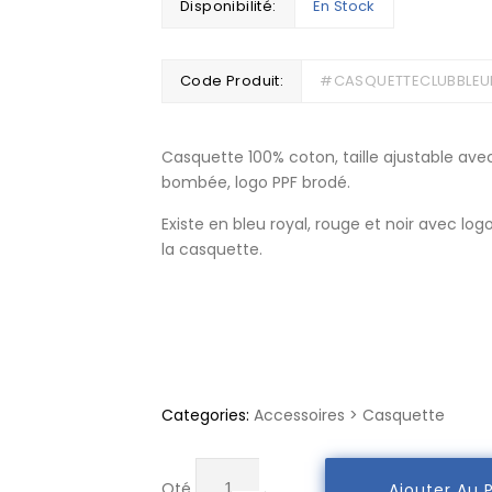
Disponibilité:
En Stock
Code Produit:
#CASQUETTECLUBBLEU
Casquette 100% coton, taille ajustable avec
bombée, logo PPF brodé.
Existe en bleu royal, rouge et noir avec log
la casquette.
Categories:
Accessoires
>
Casquette
quantité
Qté
Ajouter Au 