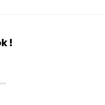
k !
oche