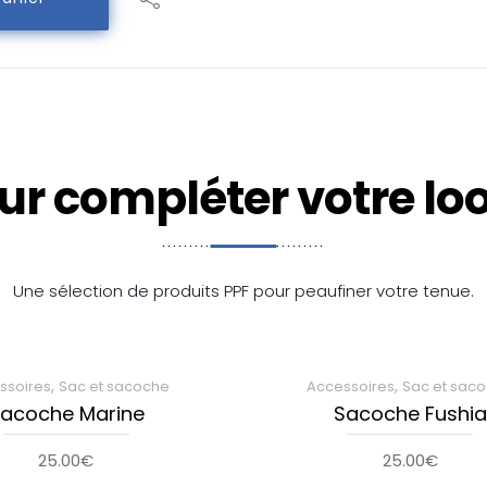
ur compléter votre loo
Une sélection de produits PPF pour peaufiner votre tenue.
,
,
ssoires
Sac et sacoche
Accessoires
Sac et sac
acoche Marine
Sacoche Fushia
25.00
€
25.00
€