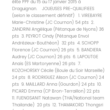
élite PPF du 15 au 17 janvier 2015 à
Draguignan. JOUEUSES PRE-QUALIFIEES
(selon le classement définitif) 1. VIREBAYRE
Marie-Christine (JC Cournon) 54 pts 2.
ZANDRINI Angélique (Pétanque de Nyons) 36
pts 3. PEYROT Cindy (Pétanque Envol
Andrézieux-Bouthéon) 32 pts 4. SCHOPP
Florence (JC Cournon) 26 pts 5. BANDIERA
Audrey (JC Cournon) 26 pts 6. LAPOUTGE
Anaïs (ES Martoryenne) 26 pts 7.
KOZOHORSKY Cécile (Boule du Soir Marseille)
24 pts 8. RODRIGUEZ Alison (JC Cournon) 24
pts 9. MAILLARD Anna (Gourdon) 24 pts 10.
PICARD Emma (CP Bron-Terraillon) 22 pts
11. FUENGSANIT Natawan (THA/National team
Thaïlande) 20 pts 12. THAMAKORD Thongsri