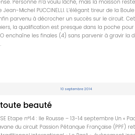
nse. Personne n’a voulu lâché, mais la moisson reste
 de Jean-Michel PUCCINELLI. L’élégant tireur de la Boule
n parvenu à décrocher un succès sur le circuit. Cett
s, la qualification est presque dans la poche pour l
NO enchaîne les finales (4) sans parvenir à gravir la
.
10 septembre 2014
e toute beauté
tape n°14 : Ile Rousse – 13-14 septembre Un « Pao
avane du circuit Passion Pétanque Française (PPF) ret