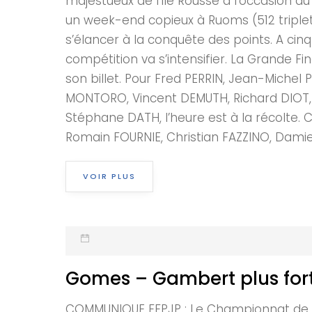
majestueux de l’Ile Rousse à l’occasion du
un week-end copieux à Ruoms (512 triplette
s’élancer à la conquête des points. A cinq
compétition va s’intensifier. La Grande F
son billet. Pour Fred PERRIN, Jean-Michel
MONTORO, Vincent DEMUTH, Richard DIOT, 
Stéphane DATH, l’heure est à la récolte. C
Romain FOURNIE, Christian FAZZINO, Damien
VOIR PLUS
Gomes – Gambert plus fort
COMMUNIQUE FFPJP : Le Championnat de Fr