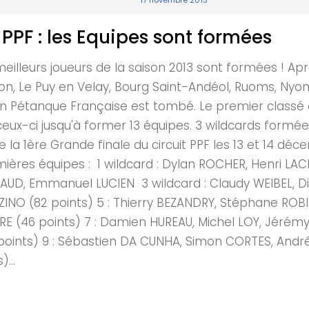
17 novembre 2013
 PPF : les Equipes sont formées
s meilleurs joueurs de la saison 2013 sont formées ! A
on, Le Puy en Velay, Bourg Saint-Andéol, Ruoms, Nyo
ion Pétanque Française est tombé. Le premier classé 
eux-ci jusqu'à former 13 équipes. 3 wildcards formée
e la 1ère Grande finale du circuit PPF les 13 et 14 d
ières équipes : 1 wildcard : Dylan ROCHER, Henri LA
CHAUD, Emmanuel LUCIEN 3 wildcard : Claudy WEIBEL, 
ZINO (82 points) 5 : Thierry BEZANDRY, Stéphane ROBI
IRE (46 points) 7 : Damien HUREAU, Michel LOY, Jérém
points) 9 : Sébastien DA CUNHA, Simon CORTES, André E
...