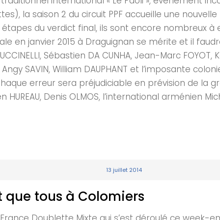
 traditionnel international « Le Paoli », évènement in
s), la saison 2 du circuit PPF accueille une nouvelle
 étapes du verdict final, ils sont encore nombreux à e
inale en janvier 2015 à Draguignan se mérite et il fa
 PUCCINELLI, Sébastien DA CUNHA, Jean-Marc FOYOT, K
Angy SAVIN, William DAUPHANT et l’imposante coloni
haque erreur sera préjudiciable en prévision de la gr
 HUREAU, Denis OLMOS, l’international arménien Miche
13 juillet 2014
 que tous à Colomiers
ance Doublette Mixte qui s’est déroulé ce week-en