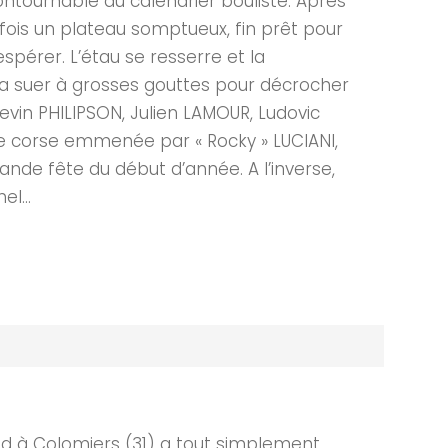
contournable du calendrier bouliste. Après
 fois un plateau somptueux, fin prêt pour
spérer. L’étau se resserre et la
udra suer à grosses gouttes pour décrocher
evin PHILIPSON, Julien LAMOUR, Ludovic
e corse emmenée par « Rocky » LUCIANI,
ande fête du début d’année. A l’inverse,
l...
d à Colomiers (31) a tout simplement