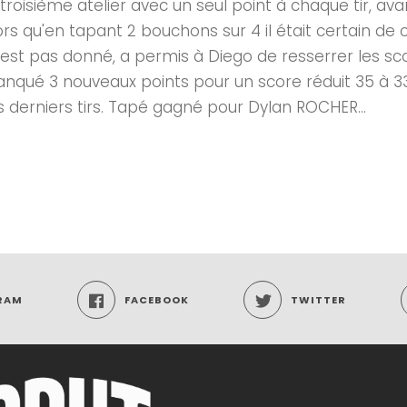
oisième atelier avec un seul point à chaque tir, avant
s qu'en tapant 2 bouchons sur 4 il était certain de co
'est pas donné, a permis à Diego de resserrer les sc
 manqué 3 nouveaux points pour un score réduit 35 à
s derniers tirs. Tapé gagné pour Dylan ROCHER...
RAM
FACEBOOK
TWITTER