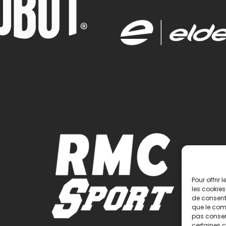
Pour offrir
les cookies
de consenti
que le comp
pas consent
certaines c