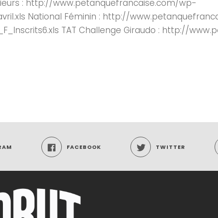
ssieurs : http://www.petanquefrancaise.com/wp-
il.xls National Féminin : http://www.petanquefran
_Inscrits6.xls TAT Challenge Giraudo : http://www
xls
RAM
FACEBOOK
TWITTER