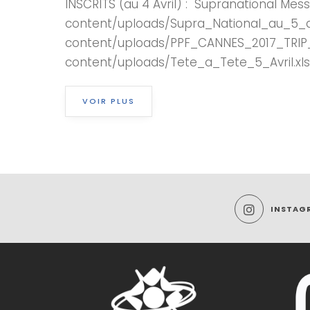
INSCRITS (au 4 Avril) : Supranational Me
content/uploads/Supra_National_au_5_avr
content/uploads/PPF_CANNES_2017_TRIP_F
content/uploads/Tete_a_Tete_5_Avril.
VOIR PLUS
INSTAG