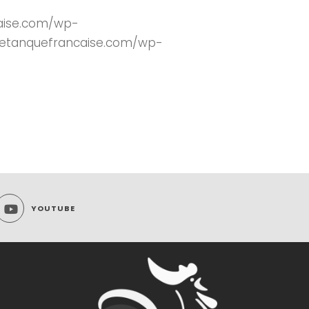
caise.com/wp-
.petanquefrancaise.com/wp-
YOUTUBE