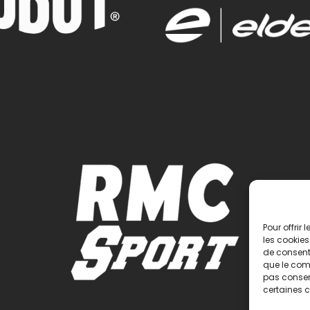
Pour offrir
les cookies
de consenti
que le comp
pas consent
certaines c