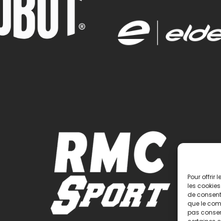
Pour offrir
les cookies
de consenti
que le comp
pas consent