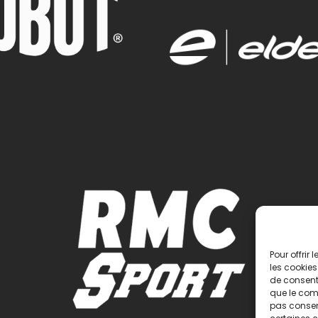
Pour offrir
les cookies
de consenti
que le comp
pas consent