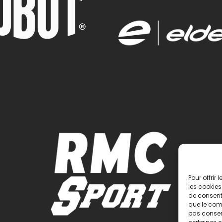
Pour offrir
les cookies
de consenti
que le comp
pas consent