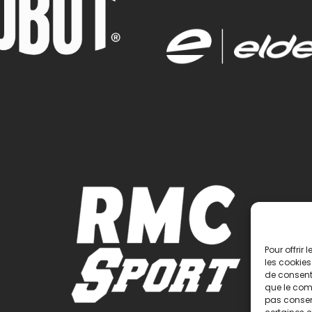
Pour offrir
les cookies
de consenti
que le comp
pas consent