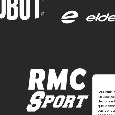
Pour offrir
les cookies
de consenti
que le comp
pas consent