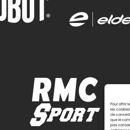
Pour offrir
les cookies
de consenti
que le comp
pas consent