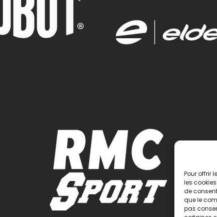
Pour offrir
les cookies
de consenti
que le comp
pas consent