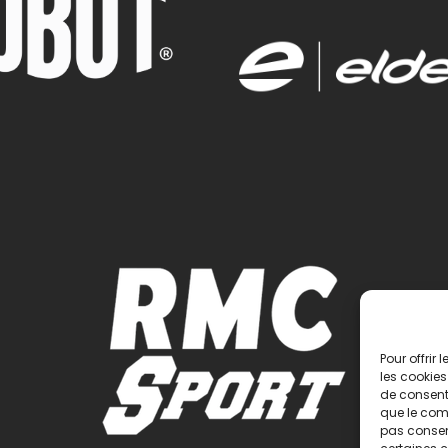
Pour offrir
les cookies
de consenti
que le comp
pas consent