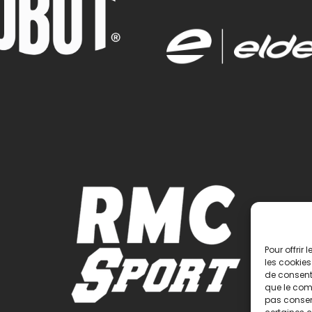
Pour offrir
les cookies
de consenti
que le comp
pas consent