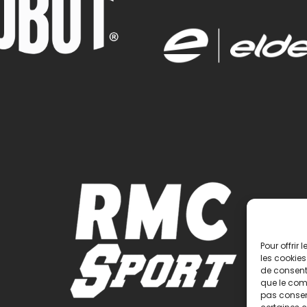
Pour offrir
les cookies
de consenti
que le comp
pas consent