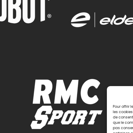
Pour offrir
les cookies
de consenti
que le comp
pas consent