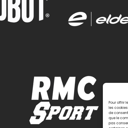
Pour offrir
les cookies
de consenti
que le comp
pas consent