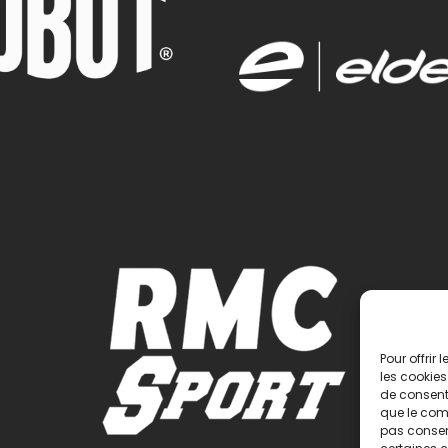
Pour offrir
les cookies
de consenti
que le comp
pas consent