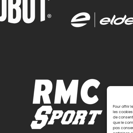
Pour offrir
les cookies
de consenti
que le comp
pas consent