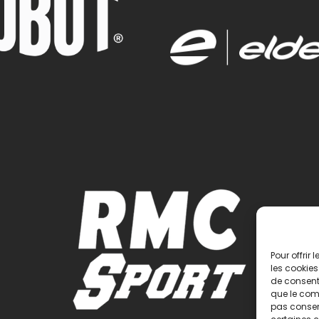
Pour offrir
les cookies
de consenti
que le comp
pas consent