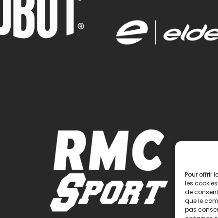
Pour offrir
les cookies
de consenti
que le comp
pas consent