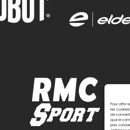
Pour offrir
les cookies
de consenti
que le comp
pas consent