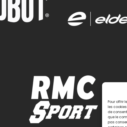
Pour offrir
les cookies
de consenti
que le comp
pas consent