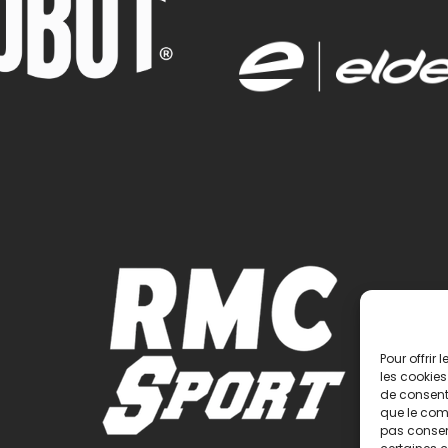
Pour offrir
les cookies
de consenti
que le comp
pas consent