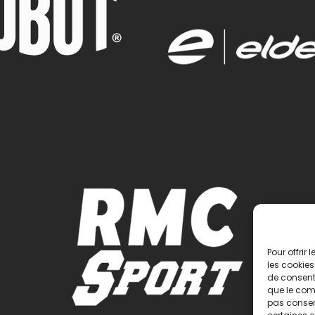
Pour offrir
les cookies
de consenti
que le comp
pas consent