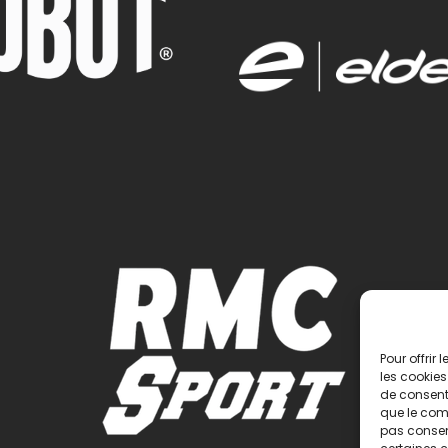
Pour offrir
les cookies
de consenti
que le comp
pas consent