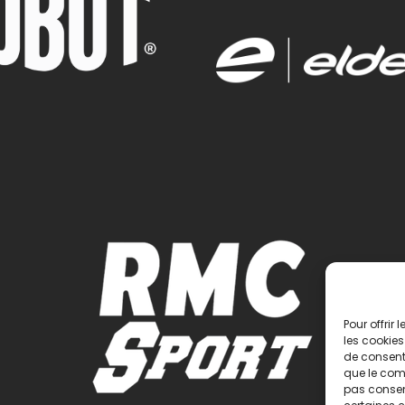
Pour offrir
les cookies
de consenti
que le comp
pas consent