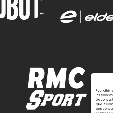
Pour offrir
les cookies
de consenti
que le comp
pas consent