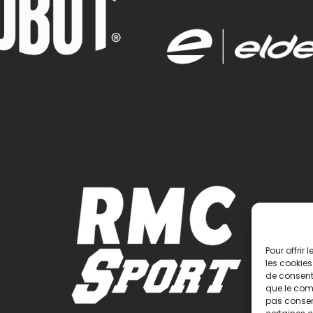
Pour offrir
les cookies
de consenti
que le comp
pas consent