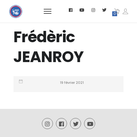
0
Frédèric
JEANROY
19 février 2021