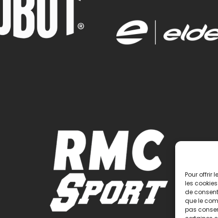
Pour offrir
les cookies
de consenti
que le comp
pas consent