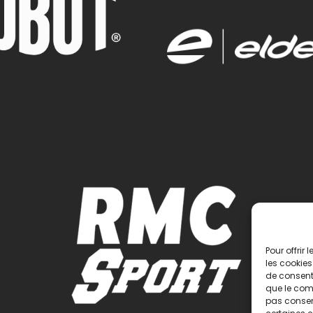
Pour offrir
les cookies
de consenti
que le comp
pas consent