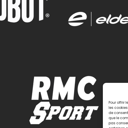
Pour offrir
les cookies
de consenti
que le comp
pas consent