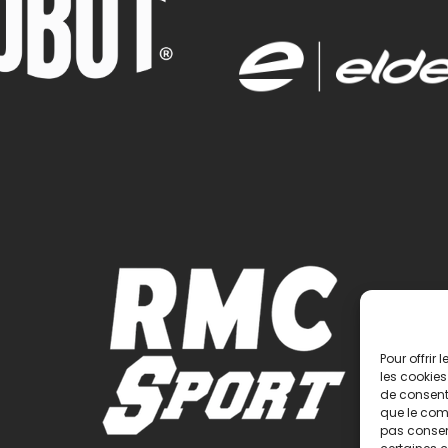
Pour offrir
les cookies
de consenti
que le comp
pas consent