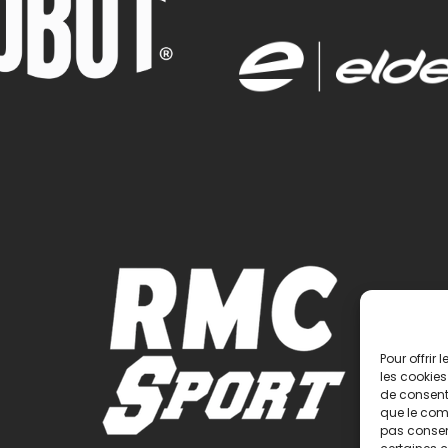
Pour offrir
les cookies
de consenti
que le comp
pas consent