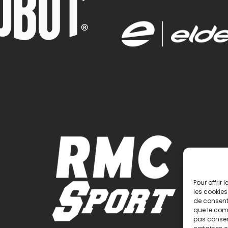
Pour offrir
les cookies
de consenti
que le comp
pas consent