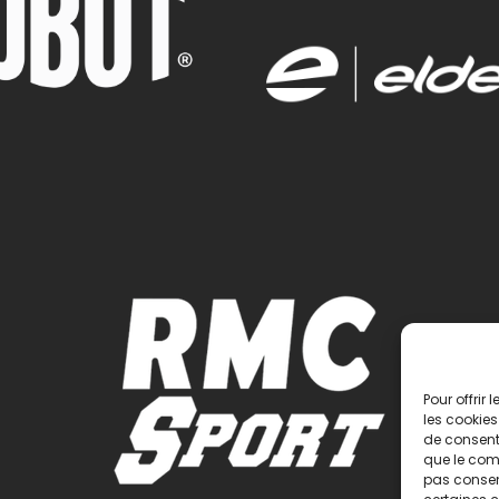
Pour offrir
les cookies
de consenti
que le comp
pas consent