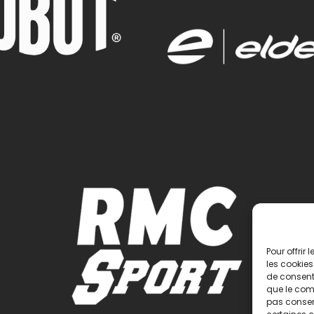
Pour offrir
les cookies
de consenti
que le comp
pas consent