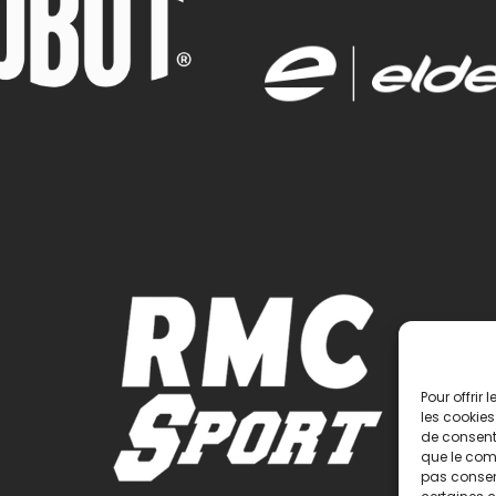
Pour offrir
les cookies
de consenti
que le comp
pas consent