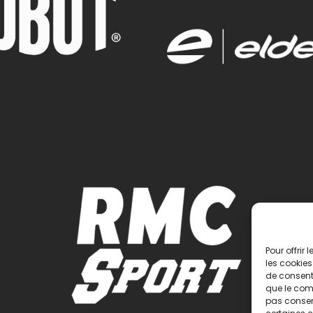
Pour offrir
les cookies
de consenti
que le comp
pas consent